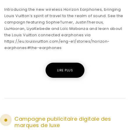
Introducing the new wireless Horizon Earphones, bringing
Louis Vuitton’s spirit of travel to the realm of sound. See the
campaign featuring SophieTurner, JustinTheroux,
LiuHaoran, LiyaKebede and Loïc Mabanza and learn about
the Louis Vuitton connected earphones via
https://eu.louisvuitton.com/eng-e1/stories/horizon-
earphones#the-earphones
LIRE PLUS
Campagne publicitaire digitale des
marques de luxe