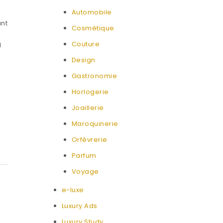
Automobile
ant
Cosmétique
Couture
I
Design
Gastronomie
Horlogerie
Joaillerie
Maroquinerie
Orfèvrerie
Parfum
Voyage
e-luxe
Luxury Ads
Luxury Study