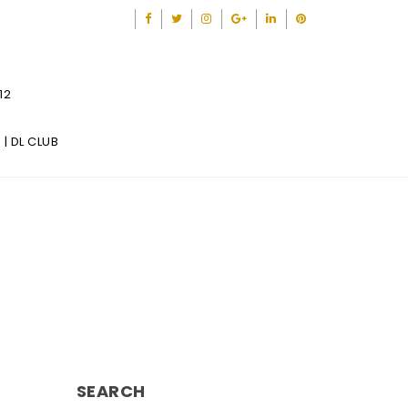
12
| DL CLUB
SEARCH