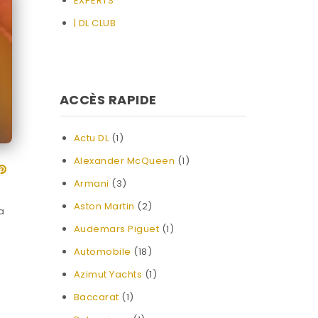
EXPERTS
| DL CLUB
ACCÈS RAPIDE
Actu DL
(1)
Alexander McQueen
(1)
Armani
(3)
Aston Martin
(2)
a
Audemars Piguet
(1)
Automobile
(18)
Azimut Yachts
(1)
Baccarat
(1)