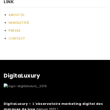
LINK
ABOUT DL
NEWSLETTER
PRESSE
CONTACT
DigitaLuxury
DigitaLuxury – L’observatoire marketing digital des
marques de luxe
depuis 2012 !