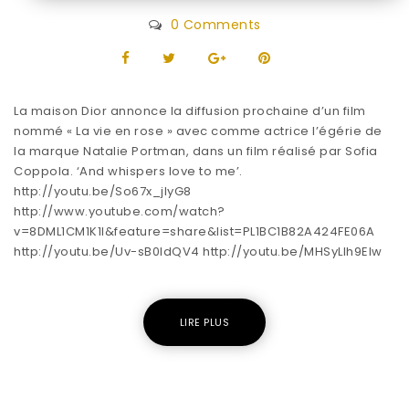
0 Comments
La maison Dior annonce la diffusion prochaine d’un film
nommé « La vie en rose » avec comme actrice l’égérie de
la marque Natalie Portman, dans un film réalisé par Sofia
Coppola. ‘And whispers love to me’.
http://youtu.be/So67x_jlyG8
http://www.youtube.com/watch?
v=8DML1CM1K1I&feature=share&list=PL1BC1B82A424FE06A
http://youtu.be/Uv-sB0ldQV4 http://youtu.be/MHSyLlh9EIw
LIRE PLUS