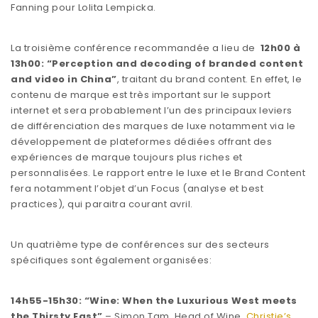
Fanning pour Lolita Lempicka.
La troisième conférence recommandée a lieu de
12h00 à
13h00: “Perception and decoding of branded content
and video in China”
, traitant du brand content. En effet, le
contenu de marque est très important sur le support
internet et sera probablement l’un des principaux leviers
de différenciation des marques de luxe notamment via le
développement de plateformes dédiées offrant des
expériences de marque toujours plus riches et
personnalisées. Le rapport entre le luxe et le Brand Content
fera notamment l’objet d’un Focus (analyse et best
practices), qui paraitra courant avril.
Un quatrième type de conférences sur des secteurs
spécifiques sont également organisées:
14h55-15h30: “Wine: When the Luxurious West meets
the Thirsty East”
– Simon Tam, Head of Wine,
Christie’s
,