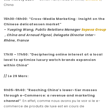
China
15h30-16h00: “Cross-Media Marketing : Insight on the
Chinese delicatessen market”
– Yueping Wang, Public Relations Manager
Sopexa Group
,
China
and Arnaud Pignol, Delegate Director
Inter-
Rhône,
France
17h10 – 17h50: “Deciphering online interest at a local
level to optimize luxury watch brands expansion
within China”
// Le 29 Mars:
9h05-9h40: “Reaching China’s lower-tier masses
through e-Commerce: a revenue and marketing
channel”
. En effet, comme nous avons pu le voir si le e-
commerce de produits de luxe est en cours de